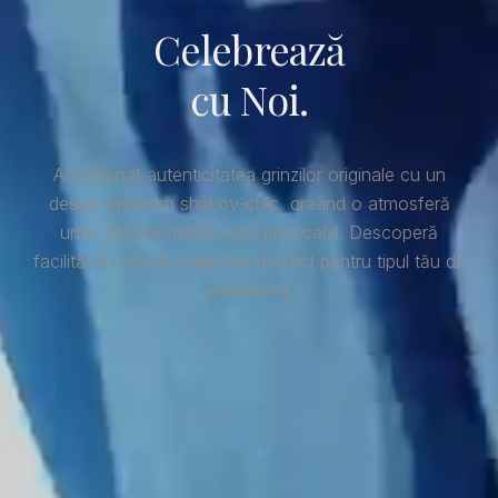
Celebrează
cu Noi.
Am îmbinat autenticitatea grinzilor originale cu un
design premium shabby-chic, creând o atmosferă
unde fiecare detaliu este impecabil. Descoperă
facilitățile noastre adaptate perfect pentru tipul tău de
eveniment.