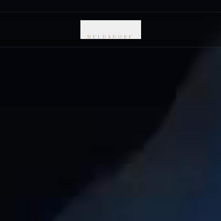
CONACUL
HELDSDORF