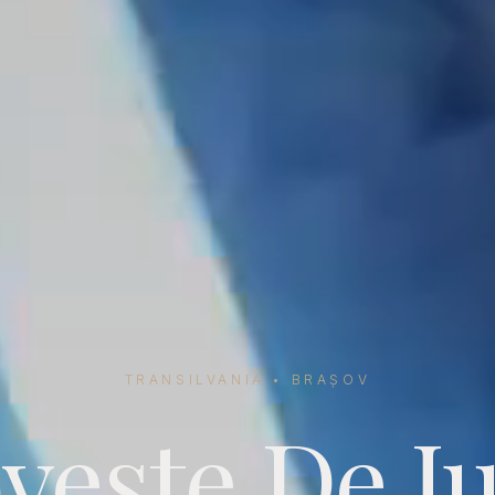
TRANSILVANIA • BRAȘOV
veste
De Iu