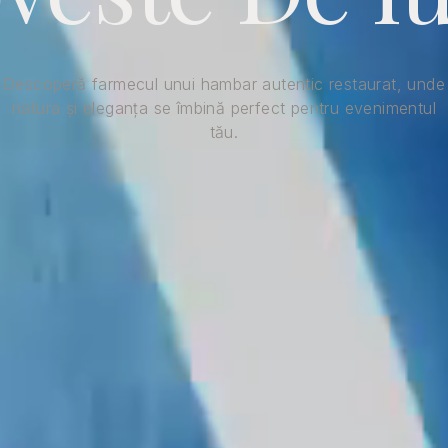
Descoperă farmecul unui hambar autentic restaurat, unde
natura și eleganța se îmbină perfect pentru evenimentul
tău.